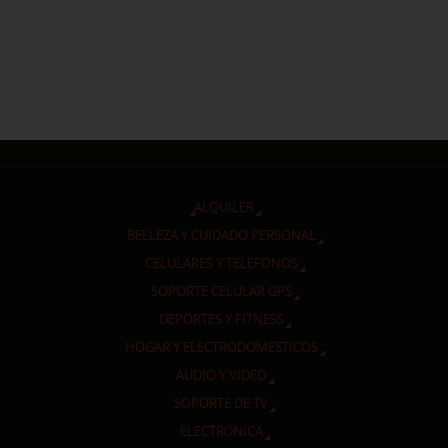
ALQUILER
BELLEZA Y CUIDADO PERSONAL
CELULARES Y TELEFONOS
SOPORTE CELULAR GPS
DEPORTES Y FITNESS
HOGAR Y ELECTRODOMESTICOS
AUDIO Y VIDEO
SOPORTE DE TV
ELECTRÓNICA