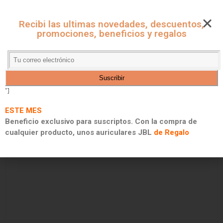
CUPONES ONLINE - MARKET
Recibi las ultimas novedades, descuentos,
CUPONES DE DESCUENTO, PROMOCIONES Y 2X1
promociones, beneficios y regalos
"]
ESTE MES
Beneficio exclusivo para suscriptos. Con la compra de
cualquier producto, unos auriculares JBL
de Regalo