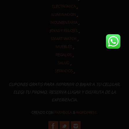
ELECTRÓNICA
ILUMINACION
INDUMENTARIA
JOYAS Y RELOJES
SMART WATCH
MUEBLES
REGALOS
SALUD
SERVICIOS
CUPONES GRATIS PARA IMPRIMIR O BAJAR A TU CELULAR.
ELEGI TU PROMO, RESERVA LUGAR Y DISFRUTA DE LA
EXPERIENCIA.
CREADO CON
PARABOLA
&
WORDPRESS.