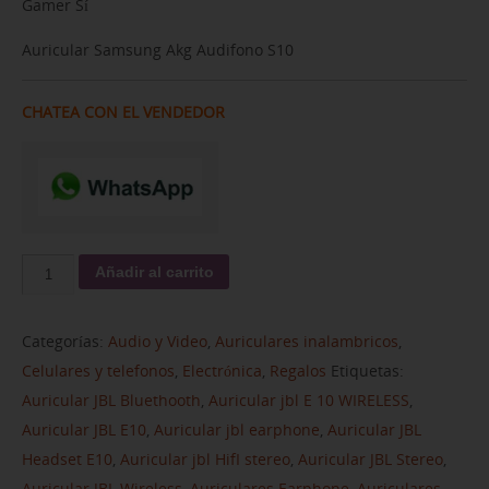
Gamer Sí
Auricular Samsung Akg Audifono S10
CHATEA CON EL VENDEDOR
Añadir al carrito
Categorías:
Audio y Video
,
Auriculares inalambricos
,
Celulares y telefonos
,
Electrónica
,
Regalos
Etiquetas:
Auricular JBL Bluethooth
,
Auricular jbl E 10 WIRELESS
,
Auricular JBL E10
,
Auricular jbl earphone
,
Auricular JBL
Headset E10
,
Auricular jbl HifI stereo
,
Auricular JBL Stereo
,
Auricular JBL Wireless
,
Auriculares Earphone
,
Auriculares