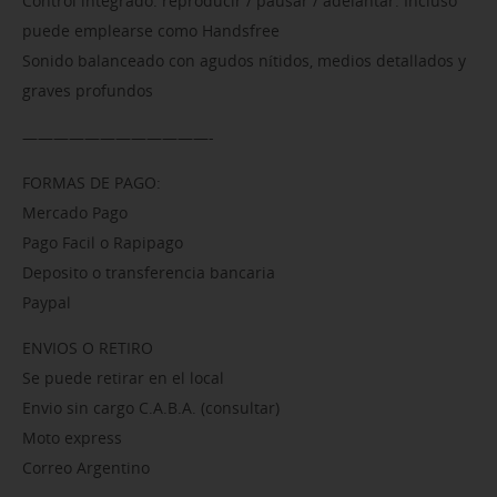
Control integrado: reproducir / pausar / adelantar. Incluso
puede emplearse como Handsfree
Sonido balanceado con agudos nítidos, medios detallados y
graves profundos
————————————-
FORMAS DE PAGO:
Mercado Pago
Pago Facil o Rapipago
Deposito o transferencia bancaria
Paypal
ENVIOS O RETIRO
Se puede retirar en el local
Envio sin cargo C.A.B.A. (consultar)
Moto express
Correo Argentino