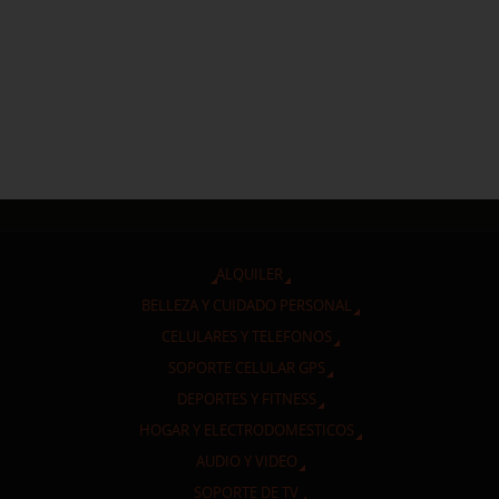
ALQUILER
BELLEZA Y CUIDADO PERSONAL
CELULARES Y TELEFONOS
SOPORTE CELULAR GPS
DEPORTES Y FITNESS
HOGAR Y ELECTRODOMESTICOS
AUDIO Y VIDEO
SOPORTE DE TV