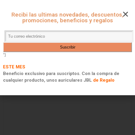
CUPONES ONLINE - MARKET
Recibi las ultimas novedades, descuentos,
CUPONES DE DESCUENTO, PROMOCIONES Y 2X1
promociones, beneficios y regalos
"]
ESTE MES
Beneficio exclusivo para suscriptos. Con la compra de
cualquier producto, unos auriculares JBL
de Regalo