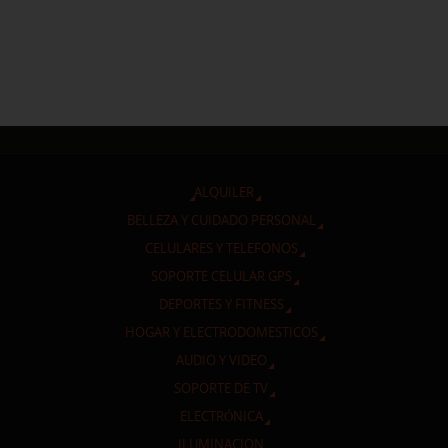
ALQUILER
BELLEZA Y CUIDADO PERSONAL
CELULARES Y TELEFONOS
SOPORTE CELULAR GPS
DEPORTES Y FITNESS
HOGAR Y ELECTRODOMESTICOS
AUDIO Y VIDEO
SOPORTE DE TV
ELECTRÓNICA
ILUMINACION