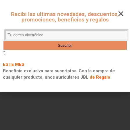
CUPONES ONLINE - MARKET
Recibi las ultimas novedades, descuentos,
CUPONES DE DESCUENTO, PROMOCIONES Y 2X1
promociones, beneficios y regalos
"]
ESTE MES
Beneficio exclusivo para suscriptos. Con la compra de
cualquier producto, unos auriculares JBL
de Regalo