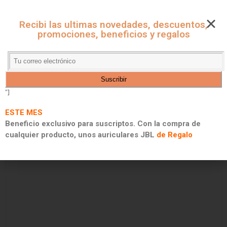
CUPONES ONLINE - MARKET
Recibi las ultimas novedades, descuentos,
CUPONES DE DESCUENTO, PROMOCIONES Y 2X1
promociones, beneficios y regalos
"]
ESTE MES
Beneficio exclusivo para suscriptos. Con la compra de
cualquier producto, unos auriculares JBL
de Regalo