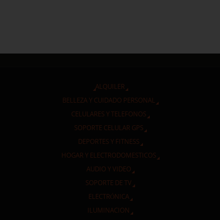
ALQUILER
BELLEZA Y CUIDADO PERSONAL
CELULARES Y TELEFONOS
SOPORTE CELULAR GPS
DEPORTES Y FITNESS
HOGAR Y ELECTRODOMESTICOS
AUDIO Y VIDEO
SOPORTE DE TV
ELECTRÓNICA
ILUMINACION