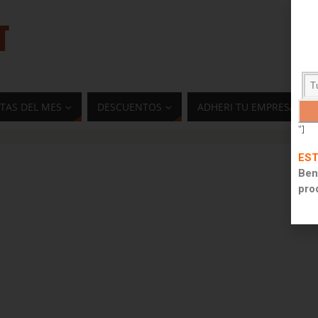
T
TAS DEL MES
DESCUENTOS
ADHERI TU EMPRESA
"]
EST
Ben
pro