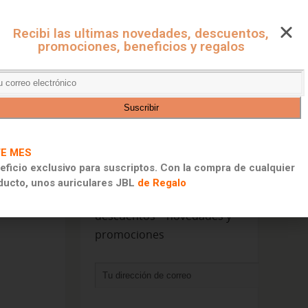
Recibi las ultimas novedades, descuentos,
promociones, beneficios y regalos
E MES
RECIBIR INFORMACION
eficio exclusivo para suscriptos. Con la compra de cualquier
ducto, unos auriculares JBL
de Regalo
Suscribite para recibir
descuentos – novedades y
promociones