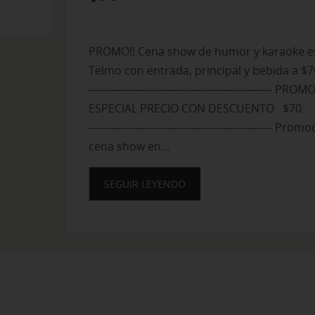
PROMO!! Cena show de humor y karaoke e
Telmo con entrada, principal y bebida a $
————————————————- PROMOC
ESPECIAL PRECIO CON DESCUENTO $70
————————————————- Promoc
cena show en…
SEGUIR LEYENDO