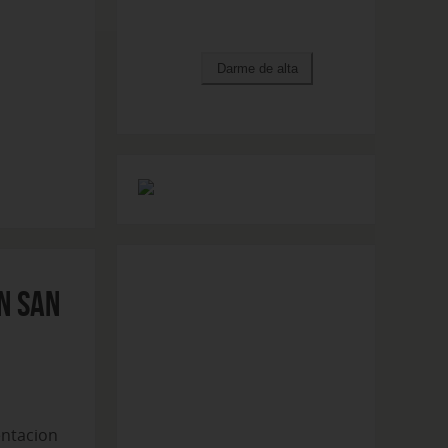
N SAN
ntacion