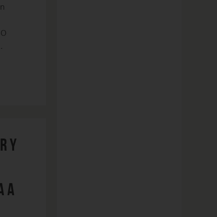
en
O
…
r y
a a