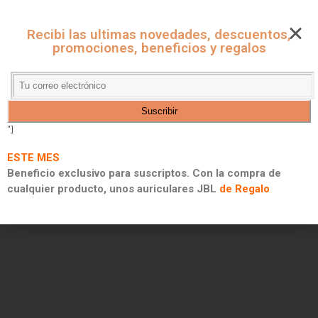
CUPONES ONLINE - MARKET
Recibi las ultimas novedades, descuentos,
CUPONES DE DESCUENTO, PROMOCIONES Y 2X1
promociones, beneficios y regalos
"]
ESTE MES
Beneficio exclusivo para suscriptos. Con la compra de
cualquier producto, unos auriculares JBL
de Regalo