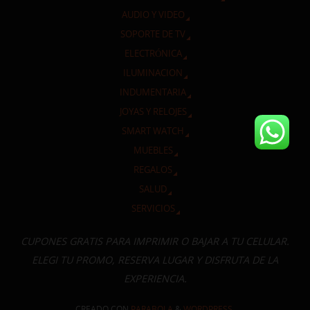
AUDIO Y VIDEO
SOPORTE DE TV
ELECTRÓNICA
ILUMINACION
INDUMENTARIA
JOYAS Y RELOJES
SMART WATCH
MUEBLES
REGALOS
SALUD
SERVICIOS
CUPONES GRATIS PARA IMPRIMIR O BAJAR A TU CELULAR.
ELEGI TU PROMO, RESERVA LUGAR Y DISFRUTA DE LA
EXPERIENCIA.
CREADO CON
PARABOLA
&
WORDPRESS.