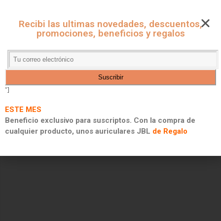
CUPONES ONLINE - MARKET
Recibi las ultimas novedades, descuentos,
CUPONES DE DESCUENTO, PROMOCIONES Y 2X1
promociones, beneficios y regalos
"]
ESTE MES
Beneficio exclusivo para suscriptos. Con la compra de
cualquier producto, unos auriculares JBL
de Regalo