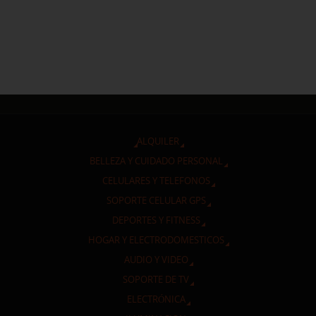
ALQUILER
BELLEZA Y CUIDADO PERSONAL
CELULARES Y TELEFONOS
SOPORTE CELULAR GPS
DEPORTES Y FITNESS
HOGAR Y ELECTRODOMESTICOS
AUDIO Y VIDEO
SOPORTE DE TV
ELECTRÓNICA