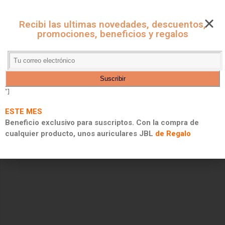
CUPONES ONLINE - MARKET
Recibi las ultimas novedades, descuentos,
CUPONES DE DESCUENTO, PROMOCIONES Y 2X1
promociones, beneficios y regalos
"]
ESTE MES
Beneficio exclusivo para suscriptos. Con la compra de
cualquier producto, unos auriculares JBL
de Regalo