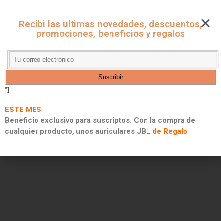
CUPONES ONLINE - MARKET
Recibi las ultimas novedades, descuentos,
CUPONES DE DESCUENTO, PROMOCIONES Y 2X1
promociones, beneficios y regalos
"]
ESTE MES
Beneficio exclusivo para suscriptos. Con la compra de
cualquier producto, unos auriculares JBL
de Regalo