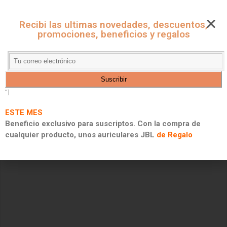
CUPONES ONLINE - MARKET
Recibi las ultimas novedades, descuentos,
CUPONES DE DESCUENTO, PROMOCIONES Y 2X1
promociones, beneficios y regalos
"]
ESTE MES
Beneficio exclusivo para suscriptos. Con la compra de
cualquier producto, unos auriculares JBL
de Regalo