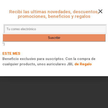
CUPONES ONLINE - MARKET
Recibi las ultimas novedades, descuentos,
CUPONES DE DESCUENTO, PROMOCIONES Y 2X1
promociones, beneficios y regalos
"]
ESTE MES
Beneficio exclusivo para suscriptos. Con la compra de
cualquier producto, unos auriculares JBL
de Regalo