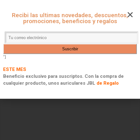
CUPONES ONLINE - MARKET
Recibi las ultimas novedades, descuentos,
CUPONES DE DESCUENTO, PROMOCIONES Y 2X1
promociones, beneficios y regalos
"]
ESTE MES
Beneficio exclusivo para suscriptos. Con la compra de
cualquier producto, unos auriculares JBL
de Regalo