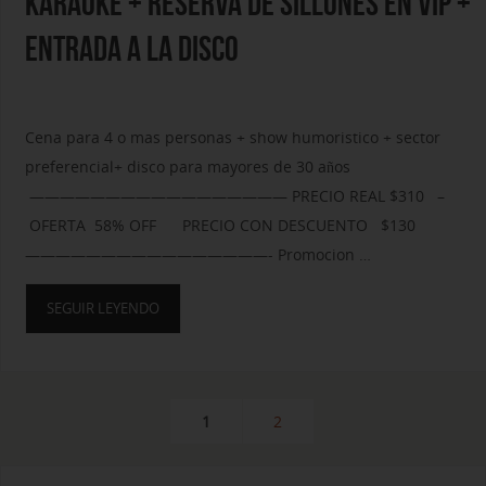
KARAOKE + RESERVA DE SILLONES EN VIP +
ENTRADA A LA DISCO
Cena para 4 o mas personas + show humoristico + sector
preferencial+ disco para mayores de 30 años
————————————————— PRECIO REAL $310 –
OFERTA 58% OFF PRECIO CON DESCUENTO $130
————————————————- Promocion …
SEGUIR LEYENDO
1
2