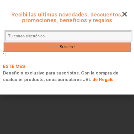
CUPONES ONLINE - MARKET
Recibi las ultimas novedades, descuentos,
CUPONES DE DESCUENTO, PROMOCIONES Y 2X1
promociones, beneficios y regalos
"]
ESTE MES
Beneficio exclusivo para suscriptos. Con la compra de
cualquier producto, unos auriculares JBL
de Regalo