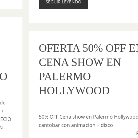
SEGUIR LEYENDO
O
OFERTA 50% OFF E
CENA SHOW EN
CO
PALERMO
HOLLYWOOD
 de
 +
50% OFF Cena show en Palermo Hollywood
CIO
cantobar con animacion + disco
N
———————————————————– PR