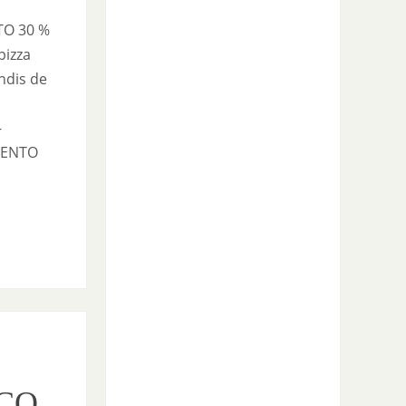
TO 30 %
pizza
indis de
—
UENTO
CO