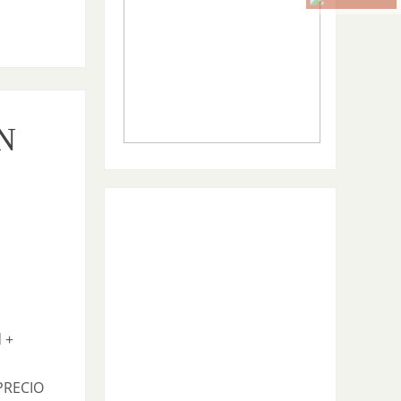
N
 +
ECIO