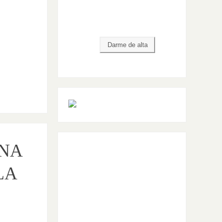
ENA
LA
S