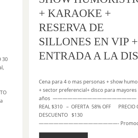
+ KARAOKE +
RESERVA DE
SILLONES EN VIP +
ENTRADA A LA DI
 30
l,
Cena para 4 o mas personas + show humor
+ sector preferencial+ disco para mayores
NTO
años ————————————————— P
a
REAL $310 – OFERTA 58% OFF PRECIO
DESCUENTO $130
————————————————- Promoci