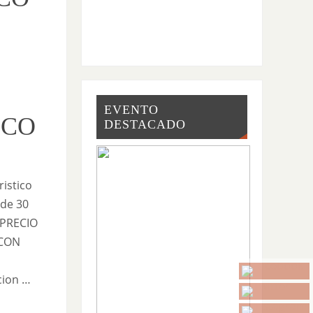
EVENTO
SCO
DESTACADO
istico
 de 30
RECIO
 CON
on …