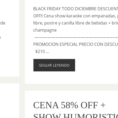
BLACK FRIDAY TODO DICIEMBRE DESCUEN
OFF!! Cena show karaoke con empanadas, 
 de
libre, postre y canilla libre de bebidas + br
champagne
n
———————————————————
PROMOCION ESPECIAL PRECIO CON DESC
$210 …
SEGUIR LEYENDO
CENA 58% OFF +
SHOW HUMORISTI