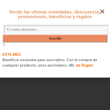
CUPONES ONLINE - MARKET
Recibi las ultimas novedades, descuentos,
CUPONES DE DESCUENTO, PROMOCIONES Y 2X1
promociones, beneficios y regalos
"]
ESTE MES
Beneficio exclusivo para suscriptos. Con la compra de
cualquier producto, unos auriculares JBL
de Regalo