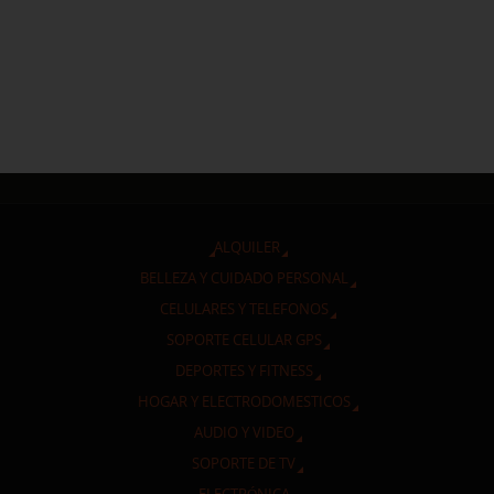
ALQUILER
BELLEZA Y CUIDADO PERSONAL
CELULARES Y TELEFONOS
SOPORTE CELULAR GPS
DEPORTES Y FITNESS
HOGAR Y ELECTRODOMESTICOS
AUDIO Y VIDEO
SOPORTE DE TV
ELECTRÓNICA